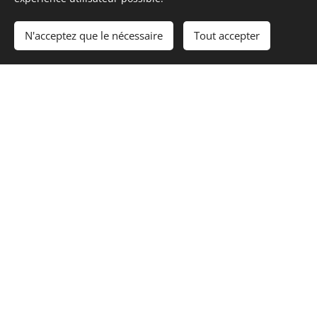
mail
: joachim.vangrimbergen@outlook.fr
Numéro de téléphone
: 0471 20 54 48
N'acceptez que le nécessaire
Tout accepter
Commencer
Créez votre site web gratuitement !
Votre nom et prénom
Adresse e-mail
Date
Motif de la réservation